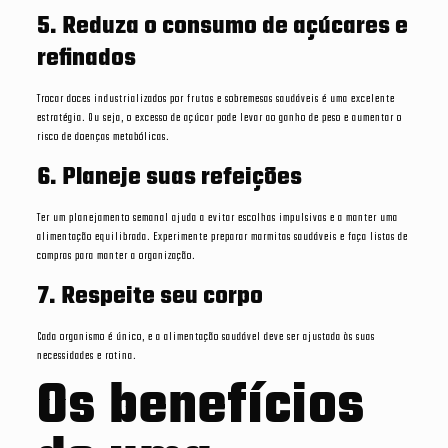
5. Reduza o consumo de açúcares e
refinados
Trocar doces industrializados por frutas e sobremesas saudáveis é uma excelente
estratégia. Ou seja, o excesso de açúcar pode levar ao ganho de peso e aumentar o
risco de doenças metabólicas.
6. Planeje suas refeições
Ter um planejamento semanal ajuda a evitar escolhas impulsivas e a manter uma
alimentação equilibrada. Experimente preparar marmitas saudáveis e faça listas de
compras para manter a organização.
7. Respeite seu corpo
Cada organismo é único, e a alimentação saudável deve ser ajustada às suas
necessidades e rotina.
Os benefícios