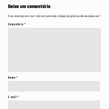
Deixe um comentário
O seu endereço de e-mail não será publicado.
Campos obrigatórios são marcados com
*
Comentário
*
Nome
*
E-mail
*