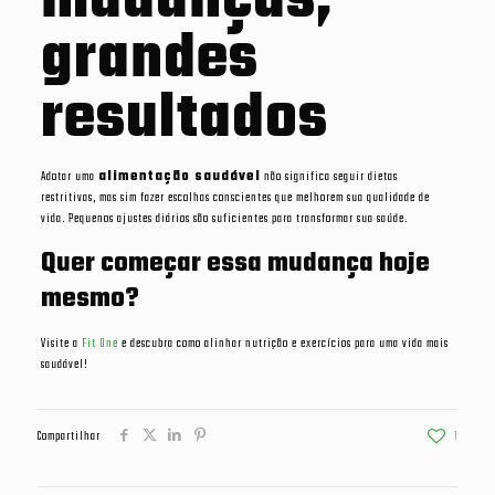
mudanças,
grandes
resultados
Adotar uma
alimentação saudável
não significa seguir dietas
restritivas, mas sim fazer escolhas conscientes que melhorem sua qualidade de
vida. Pequenos ajustes diários são suficientes para transformar sua saúde.
Quer começar essa mudança hoje
mesmo?
Visite a
Fit One
e descubra como alinhar nutrição e exercícios para uma vida mais
saudável!
Compartilhar
1