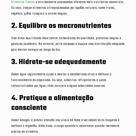
Alimentos frescos
e minimamente processados oferecem mais nutrientes essenciais.
Ou seja, troque alimentos ultraprocessados por opções naturais, como frutas,
vegetais, grãos integrais e carnes magras.
2. Equilibre os macronutrientes
Uma dieta equilibrada deve conter carboidratos de qualidade, proteínas magras e
gorduras saudáveis. No entanto, evite excessos e busque uma distribuição adequada
para manter energia ao longo do dia.
3. Hidrate-se adequadamente
Beber água regularmente ajuda a manter o metabolismo ativo e melhora o
funcionamento do organismo. Ou seja, substitua refrigerantes e sucos
industrializados por água, chás naturais e águas saborizadas caseiras.
4. Pratique a alimentação
consciente
Comer devagar e prestar atenção nos sinais de fome e saciedade evita exageros e
melhora a digestão. Além disso, o corpo aprende a reconhecer quando realmente
precisa de alimento.