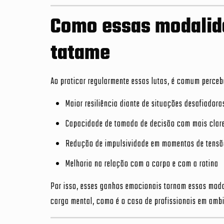
Como essas modalida
tatame
Ao praticar regularmente essas lutas, é comum perc
Maior resiliência diante de situações desafiadora
Capacidade de tomada de decisão com mais clar
Redução de impulsividade em momentos de tensã
Melhoria na relação com o corpo e com a rotina
Por isso, esses ganhos emocionais tornam essas moda
carga mental, como é o caso de profissionais em ambi