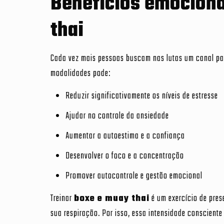
Benefícios emociona
thai
Cada vez mais pessoas buscam nas lutas um canal pa
modalidades pode:
Reduzir significativamente os níveis de estresse
Ajudar no controle da ansiedade
Aumentar a autoestima e a confiança
Desenvolver o foco e a concentração
Promover autocontrole e gestão emocional
Treinar
boxe e muay thai
é um exercício de pres
sua respiração. Por isso, essa intensidade conscien