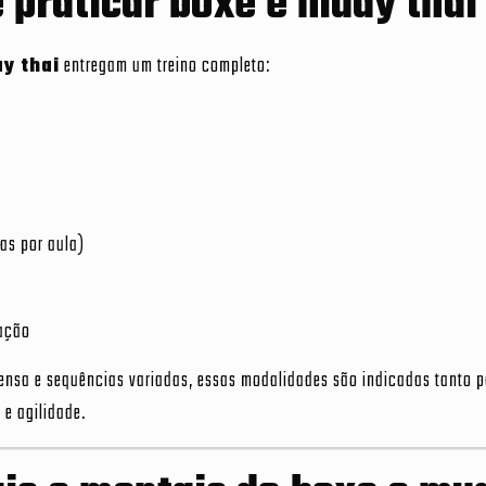
e praticar boxe e muay thai
y thai
entregam um treino completo:
as por aula)
ação
ensa e sequências variadas, essas modalidades são indicadas tanto 
e agilidade.