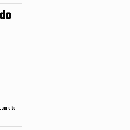
 do
com alta