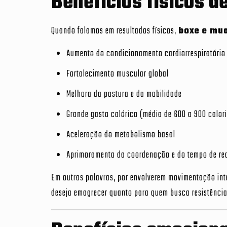
Benefícios físicos d
Quando falamos em resultados físicos,
boxe e mua
Aumento do condicionamento cardiorrespiratório
Fortalecimento muscular global
Melhora da postura e da mobilidade
Grande gasto calórico (média de 600 a 900 calori
Aceleração do metabolismo basal
Aprimoramento da coordenação e do tempo de re
Em outras palavras, por envolverem movimentação int
deseja emagrecer quanto para quem busca resistência 