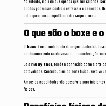
No entanto, mais do que apenas queimar calorias,
bo
aliados poderosos contra o estresse e a ansiedade. N
entre quem busca equilíbrio entre corpo e mente.
O que são o boxe e o
O
boxe
é uma modalidade de origem ocidental, base
condicionamento cardiovascular, a coordenação motor
Já o
muay thai
, também conhecido como a arte das
cotoveladas. Contudo, além da parte física, envolve um
Ambas as modalidades são acessíveis para iniciantes 
físicas.