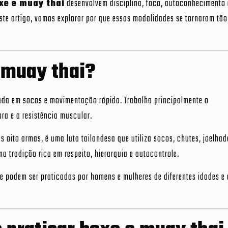
xe e muay thai
desenvolvem disciplina, foco, autoconhecimento 
este artigo, vamos explorar por que essas modalidades se tornaram tã
 muay thai?
ada em socos e movimentação rápida. Trabalha principalmente o
a e a resistência muscular.
 oito armas, é uma luta tailandesa que utiliza socos, chutes, joelhad
a tradição rica em respeito, hierarquia e autocontrole.
e podem ser praticadas por homens e mulheres de diferentes idades e