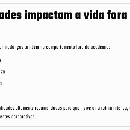
des impactam a vida fora
eber mudanças também no comportamento fora da academia:
s
eza
o
lidades altamente recomendadas para quem vive uma rotina intensa, 
entes corporativos.