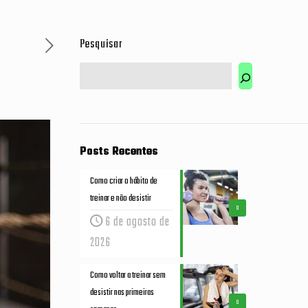
Pesquisar
Posts Recentes
Como criar o hábito de
treinar e não desistir
0
6 de agosto de
2026
Como voltar a treinar sem
desistir nas primeiras
0