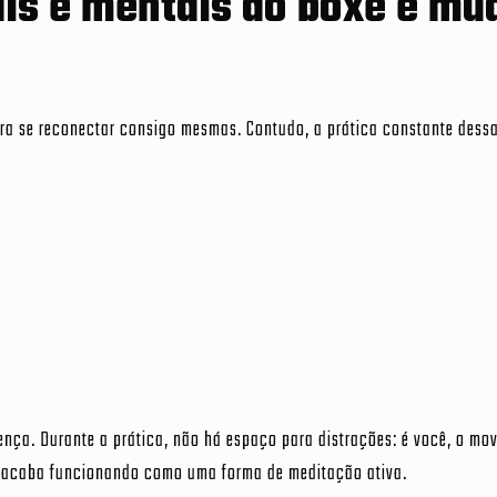
is e mentais do boxe e mu
ra se reconectar consigo mesmas. Contudo, a prática constante dess
ença. Durante a prática, não há espaço para distrações: é você, o mo
te acaba funcionando como uma forma de meditação ativa.