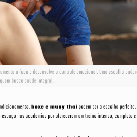
 aumenta o foco e desenvolve o controle emocional. Uma escolha pode
quem busca saúde integral.
ondicionamento,
boxe e muay thai
podem ser a escolha perfeita.
s espaço nas academias por oferecerem um treino intenso, completo e