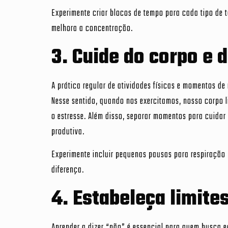
Experimente criar blocos de tempo para cada tipo de ta
melhora a concentração.
3. Cuide do corpo e 
A prática regular de atividades físicas e momentos de
Nesse sentido, quando nos exercitamos, nosso corpo 
o estresse. Além disso, separar momentos para cuidar 
produtiva.
Experimente incluir pequenas pausas para respiração
diferença.
4. Estabeleça limite
Aprender a dizer “não” é essencial para quem busca equi