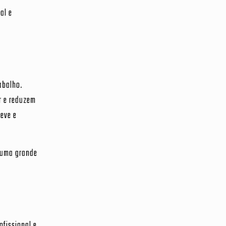
al e
abalho.
r e reduzem
leve e
 uma grande
ofissional e