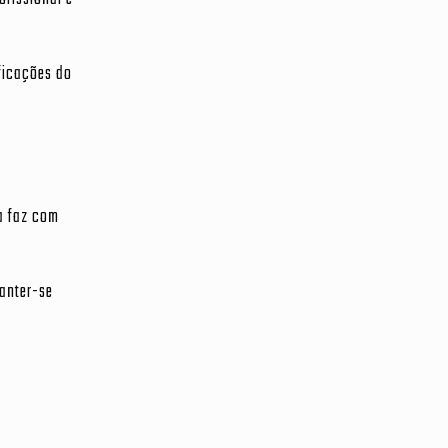
ificações do
a faz com
Manter-se