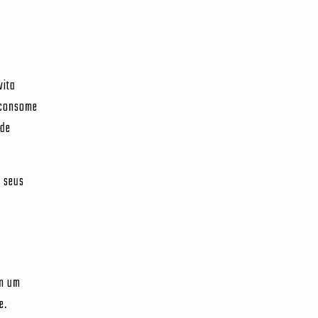
vita
 consome
 de
s seus
om um
e.