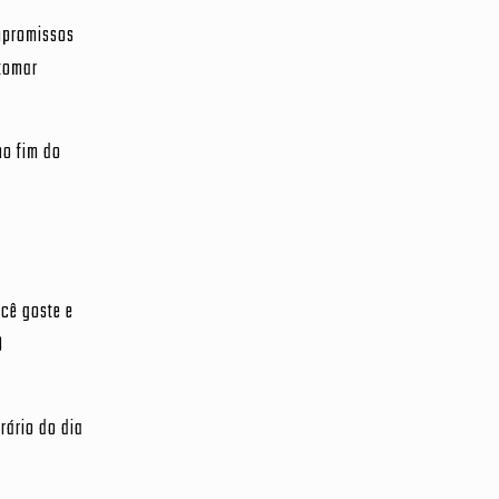
mpromissos
 tomar
no fim do
ocê goste e
O
rário do dia