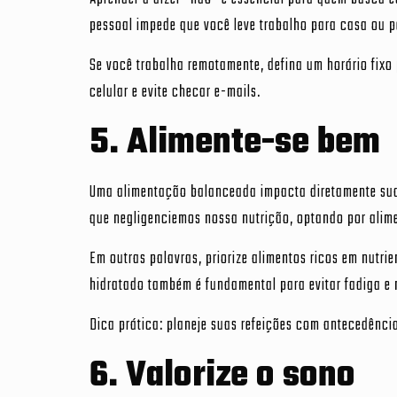
pessoal impede que você leve trabalho para casa ou 
Se você trabalha remotamente, defina um horário fixo 
celular e evite checar e-mails.
5. Alimente-se bem
Uma alimentação balanceada impacta diretamente sua p
que negligenciemos nossa nutrição, optando por ali
Em outras palavras, priorize alimentos ricos em nutri
hidratado também é fundamental para evitar fadiga e 
Dica prática: planeje suas refeições com antecedência
6. Valorize o sono