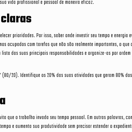
 sua vida profissional e pessoal de maneira eficaz.
 claras
elecer prioridades. Por isso, saber onde investir seu tempo e energia e
vemos ocupados com tarefas que não são realmente importantes, o que
a lista das suas principais responsabilidades e organize-as por ordem
to” (80/20). Identifique os 20% das suas atividades que geram 80% do
na
vita que o trabalho invada seu tempo pessoal. Em outras palavras, c
 tempo e aumenta sua produtividade sem precisar estender o expedient