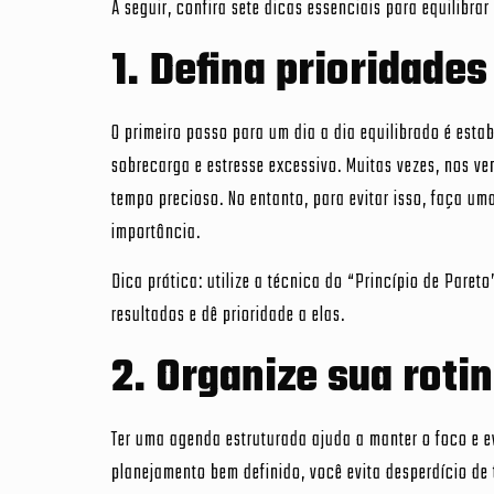
A seguir, confira sete dicas essenciais para equilibrar
1. Defina prioridades
O primeiro passo para um dia a dia equilibrado é estab
sobrecarga e estresse excessivo. Muitas vezes, nos 
tempo precioso. No entanto, para evitar isso, faça um
importância.
Dica prática: utilize a técnica do “Princípio de Pare
resultados e dê prioridade a elas.
2. Organize sua roti
Ter uma agenda estruturada ajuda a manter o foco e e
planejamento bem definido, você evita desperdício de