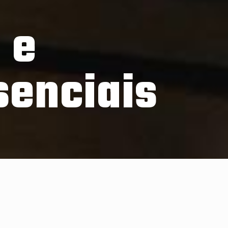
 e
senciais