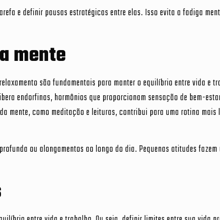
refa e definir pausas estratégicas entre elas. Isso evita a fadiga ment
da mente
 relaxamento são fundamentais para manter o equilíbrio entre vida e tr
libera endorfinas, hormônios que proporcionam sensação de bem-esta
da mente, como meditação e leituras, contribui para uma rotina mais 
 profunda ou alongamentos ao longo do dia. Pequenas atitudes fazem
s
líbrio entre vida e trabalho. Ou seja, definir limites entre sua vida pr