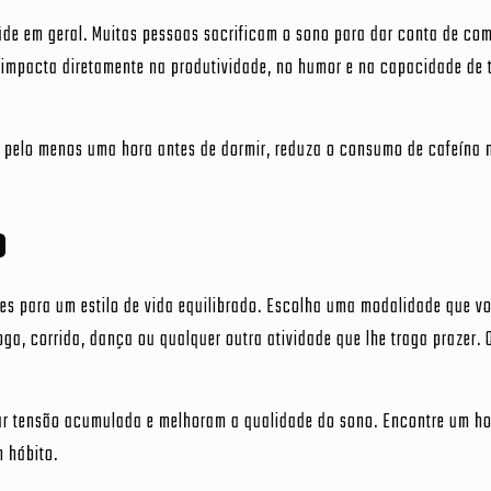
de em geral. Muitas pessoas sacrificam o sono para dar conta de co
so impacta diretamente na produtividade, no humor e na capacidade de
las pelo menos uma hora antes de dormir, reduza o consumo de cafeína 
o
ves para um estilo de vida equilibrado. Escolha uma modalidade que v
ga, corrida, dança ou qualquer outra atividade que lhe traga prazer. 
erar tensão acumulada e melhoram a qualidade do sono. Encontre um ho
m hábito.