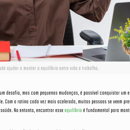
de ajudar a manter o equilíbrio entre vida e trabalho.
er um desafio, mas com pequenas mudanças, é possível conquistar um es
e. Com a rotina cada vez mais acelerada, muitas pessoas se veem pr
a saúde. No entanto, encontrar esse
equilíbrio
é fundamental para mant