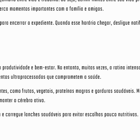
perca momentos importantes com a família e amigos.
para encerrar o expediente. Quando esse horário chegar, desligue not
rodutividade e bem-estar. No entanto, muitas vezes, a rotina intens
mentos ultraprocessados que comprometem a saúde.
entes, como frutas, vegetais, proteínas magras e gorduras saudáveis. 
manter o cérebro ativo.
 e carregue lanches saudáveis para evitar escolhas pouco nutritivas.