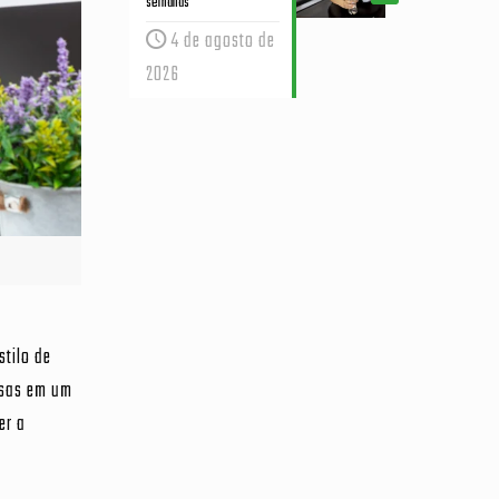
semanas
4 de agosto de
2026
tilo de
esas em um
er a