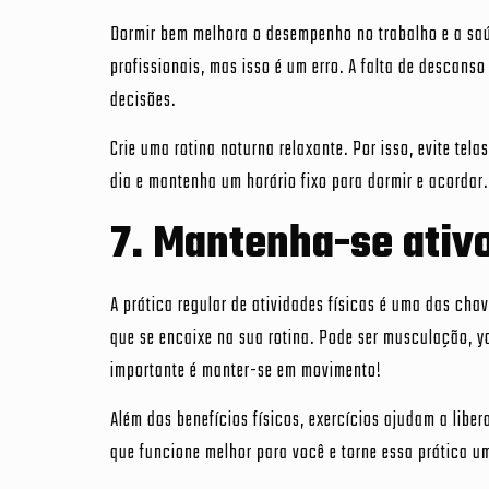
Dormir bem melhora o desempenho no trabalho e a saú
profissionais, mas isso é um erro. A falta de descan
decisões.
Crie uma rotina noturna relaxante. Por isso, evite te
dia e mantenha um horário fixo para dormir e acordar.
7. Mantenha-se ativ
A prática regular de atividades físicas é uma das cha
que se encaixe na sua rotina. Pode ser musculação, yo
importante é manter-se em movimento!
Além dos benefícios físicos, exercícios ajudam a lib
que funcione melhor para você e torne essa prática u