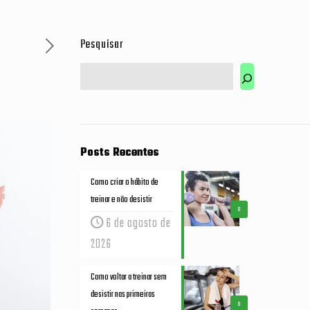
Pesquisar
Posts Recentes
Como criar o hábito de
treinar e não desistir
0
6 de agosto de
2026
Como voltar a treinar sem
desistir nas primeiras
0