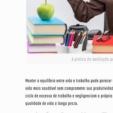
A prática da meditação po
Manter o equilíbrio entre vida e trabalho pode parec
vida mais saudável sem comprometer sua produtividad
ciclo de excesso de trabalho e negligenciam a própri
qualidade de vida a longo prazo.