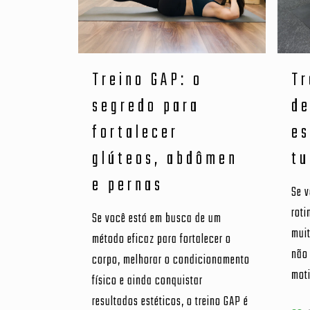
Treino GAP: o
Tr
segredo para
d
fortalecer
es
glúteos, abdômen
tu
e pernas
Se v
roti
Se você está em busca de um
muit
método eficaz para fortalecer o
não 
corpo, melhorar o condicionamento
mot
físico e ainda conquistar
resultados estéticos, o treino GAP é