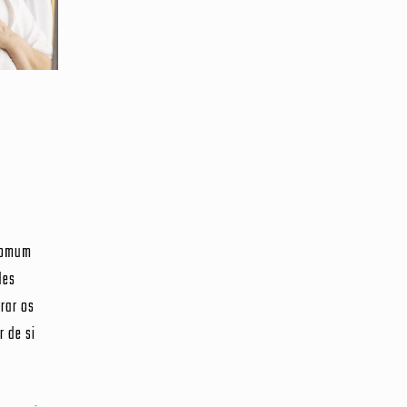
 comum
des
rar os
r de si