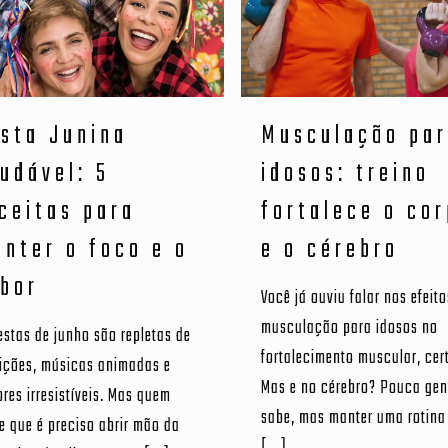
sta Junina
Musculação pa
udável: 5
idosos: treino
ceitas para
fortalece o co
nter o foco e o
e o cérebro
bor
Você já ouviu falar nos efeit
musculação para idosos no
estas de junho são repletas de
fortalecimento muscular, cer
dições, músicas animadas e
Mas e no cérebro? Pouca gen
res irresistíveis. Mas quem
sabe, mas manter uma rotina
e que é preciso abrir mão da