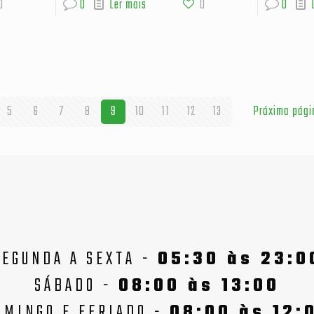
0
0
Ler mais
0
0
5
6
7
8
9
10
11
12
13
Próxima pági
SEGUNDA A SEXTA -
05:30 às 23:0
SÁBADO -
08:00 às 13:00
OMINGO E FERIADO -
08:00 às 12: