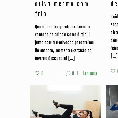
ativa mesmo com
de
frio
Cuid
enc
Quando as temperaturas caem, a
dist
vontade de sair da cama diminui
com
junto com a motivação para treinar.
feir
No entanto, manter o exercício no
[…]
inverno é essencial
[…]
0
0
Ler mais