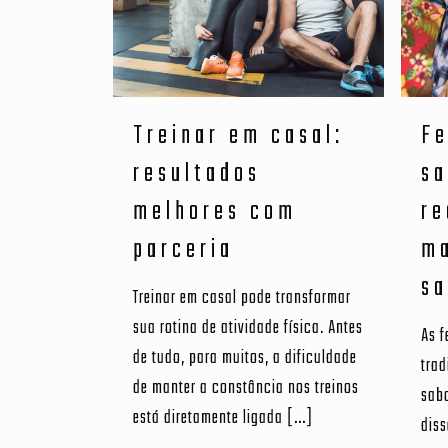
Treinar em casal:
Fe
resultados
sa
melhores com
re
parceria
ma
sa
Treinar em casal pode transformar
sua rotina de atividade física. Antes
As f
de tudo, para muitos, a dificuldade
tra
de manter a constância nos treinos
sabo
está diretamente ligada
[…]
diss