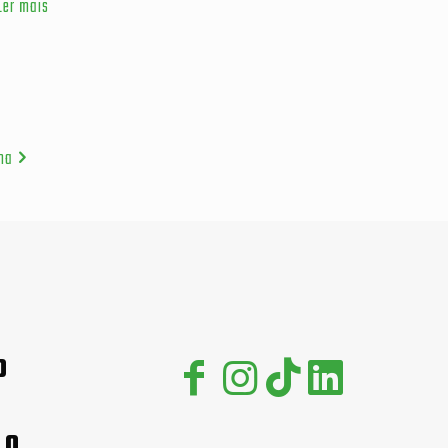
Ler mais
na
0
00