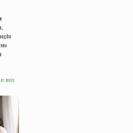
re
s,
nsação
 seu
s
Ler mais