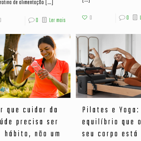
[…]
rotina de alimentação
[…]
0
0
0
0
Ler mais
r que cuidar da
Pilates e Yoga:
úde precisa ser
equilíbrio que 
 hábito, não um
seu corpo está