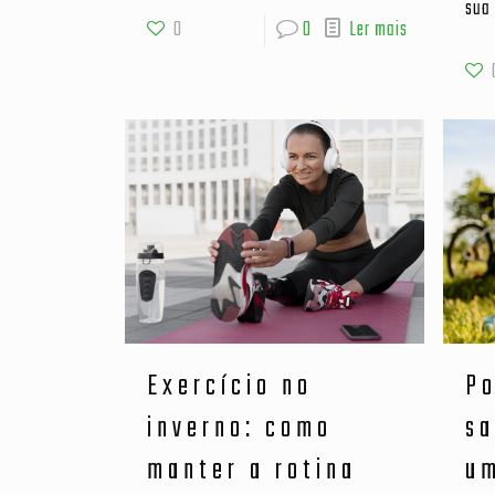
sua 
0
0
Ler mais
Exercício no
Po
inverno: como
sa
manter a rotina
um