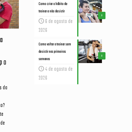
Como criar o hábito de
treinar e não desistir
0
6 de agosto de
2026
ra
Como voltar a treinar sem
desistir nas primeiras
0
semanas
rpo
4 de agosto de
2026
os da
to?
te
 de