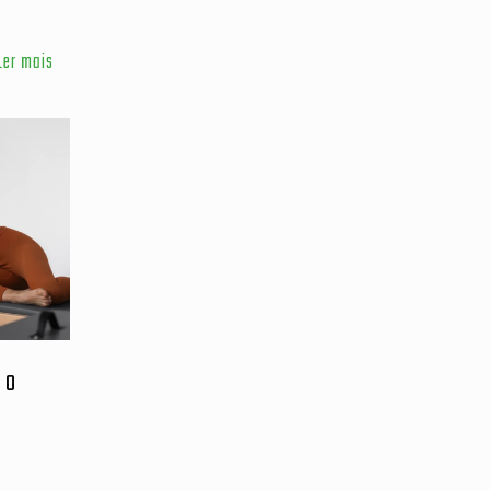
Ler mais
 o
o