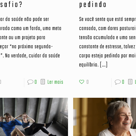
safio?
pedindo
ar da saúde não pode ser
Se você sente que está semp
arado como um fardo, uma meta
cansado, com dores posturai
ante ou um projeto para
tensão acumulada e uma se
eçar “na próxima segunda-
constante de estresse, talvez
a”. Na verdade, cuidar da saúde
corpo esteja pedindo por mai
equilíbrio.
[…]
0
0
Ler mais
0
0