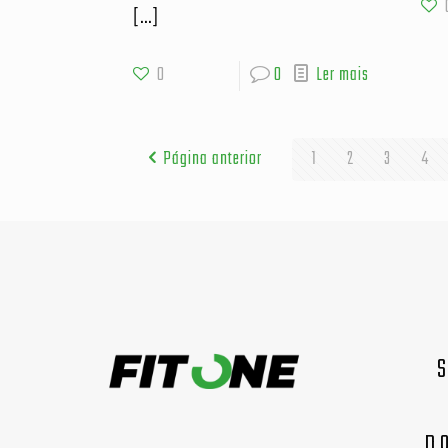
[…]
0
0
Ler mais
Página anterior
1
2
3
4
D