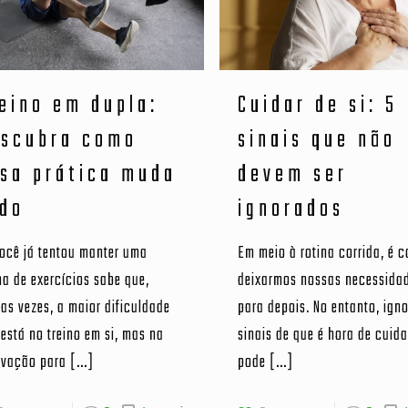
eino em dupla:
Cuidar de si: 5
escubra como
sinais que não
sa prática muda
devem ser
do
ignorados
ocê já tentou manter uma
Em meio à rotina corrida, é
na de exercícios sabe que,
deixarmos nossas necessida
as vezes, a maior dificuldade
para depois. No entanto, igno
está no treino em si, mas na
sinais de que é hora de cuida
ivação para
[…]
pode
[…]