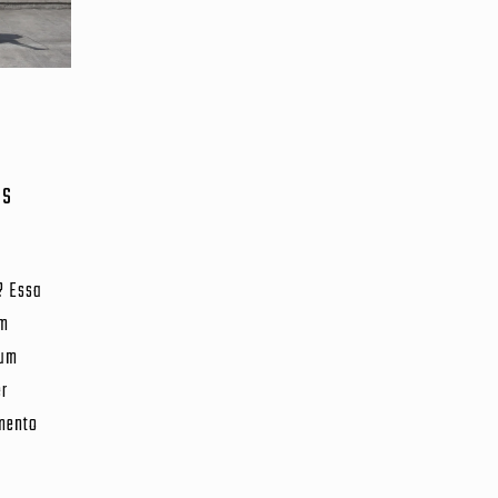
a
as
? Essa
um
 um
er
mento