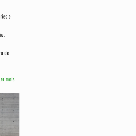
ries é
ão.
ro de
Ler mais