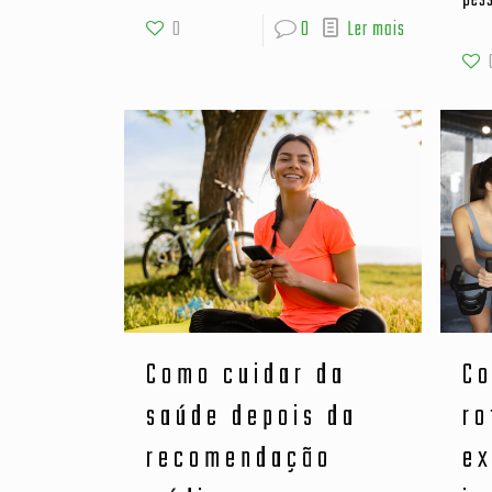
pes
0
0
Ler mais
Como cuidar da
C
saúde depois da
ro
recomendação
ex