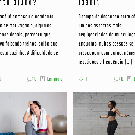
nto ajuda?
ideal?
você já começou a academia
O tempo de descanso entre sé
io de motivação e, algumas
um dos aspectos mais
anas depois, percebeu que
negligenciados da musculaç
va faltando treinos, saiba que
Enquanto muitas pessoas se
está sozinho. A dificuldade de
preocupam com carga, núme
repetições e frequência
[…]
0
0
Ler mais
1
0