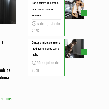
Como voltar a treinar sem
desistir nas primeiras
0
semanas
4 de agosto de
2026
xa
Cansaço físico: por que se
movimentar menos cansa
0
mais?
30 de julho de
m
2026
pois de
udança
Ler mais