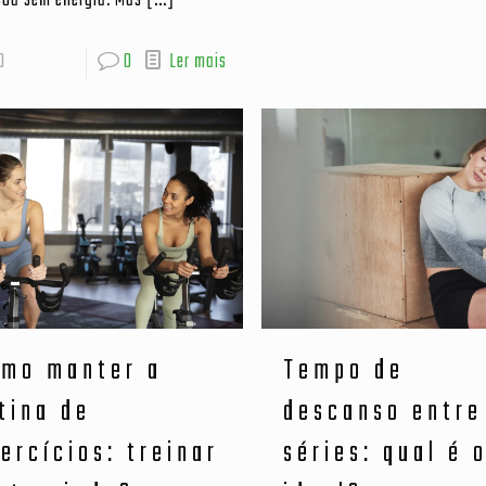
soa sem energia. Mas
[…]
0
0
Ler mais
omo manter a
Tempo de
tina de
descanso entre
ercícios: treinar
séries: qual é 