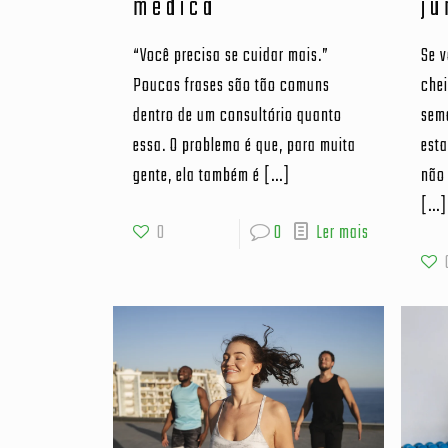
médica
ju
“Você precisa se cuidar mais.”
Se 
Poucas frases são tão comuns
che
dentro de um consultório quanto
sem
essa. O problema é que, para muita
esta
gente, ela também é
[…]
não 
[…]
0
0
Ler mais