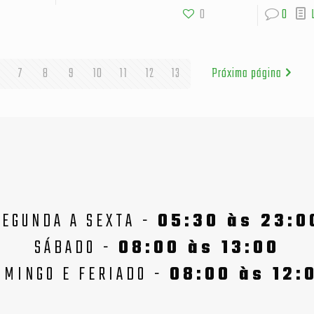
0
0
7
8
9
10
11
12
13
Próxima página
SEGUNDA A SEXTA -
05:30 às 23:0
SÁBADO -
08:00 às 13:00
OMINGO E FERIADO -
08:00 às 12: