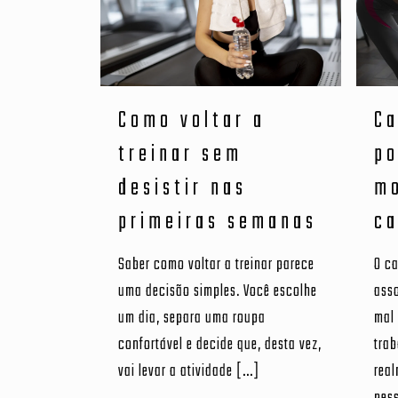
Como voltar a
Ca
treinar sem
po
desistir nas
m
primeiras semanas
ca
Saber como voltar a treinar parece
O ca
uma decisão simples. Você escolhe
asso
um dia, separa uma roupa
mal
confortável e decide que, desta vez,
trab
vai levar a atividade
[…]
rea