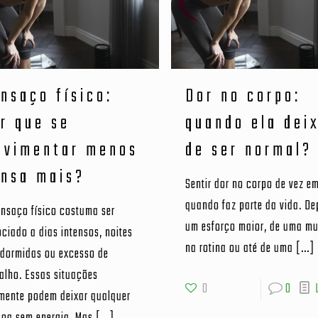
nsaço físico:
Dor no corpo:
r que se
quando ela dei
ovimentar menos
de ser normal?
nsa mais?
Sentir dor no corpo de vez e
quando faz parte da vida. De
nsaço físico costuma ser
um esforço maior, de uma m
ciado a dias intensos, noites
na rotina ou até de uma
[…]
 dormidas ou excesso de
alho. Essas situações
0
0
lmente podem deixar qualquer