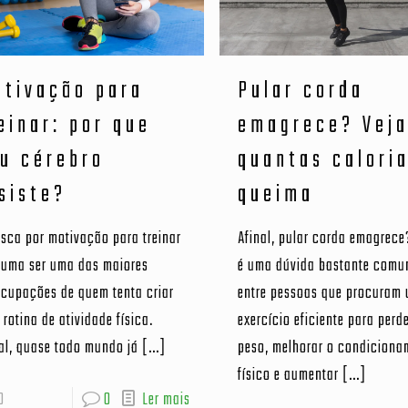
tivação para
Pular corda
einar: por que
emagrece? Vej
u cérebro
quantas calori
siste?
queima
sca por motivação para treinar
Afinal, pular corda emagrece
tuma ser uma das maiores
é uma dúvida bastante com
ocupações de quem tenta criar
entre pessoas que procuram
rotina de atividade física.
exercício eficiente para perd
al, quase todo mundo já
[…]
peso, melhorar o condiciona
físico e aumentar
[…]
0
0
Ler mais