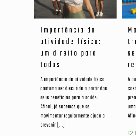
Importância da
Mo
atividade física:
tr
um direito para
se
todos
re
A importância da atividade física
A bu
costuma ser discutida a partir dos
cos
seus benefícios para a saúde.
pre
Afinal, já sabemos que se
uma 
movimentar regularmente ajuda a
Afin
prevenir
[…]